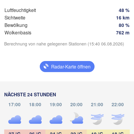
Tuxtla Gutiérrez
Luftfeuchtigkeit
48 %
Sichtweite
16 km
Bewölkung
80 %
Tapach
Wolkenbasis
762 m
Berechnung von nahe gelegenen Stationen (15:40 06.08.2026)
App herunterladen
Radar-Karte öffnen
Temperatur
2 m über dem Boden
NÄCHSTE 24 STUNDEN
Mo
Di
Mi
Do
Fr
Sa
So
17:00
18:00
19:00
20:00
21:00
22:00
03. Aug
04. Aug
05. Aug
06. Aug
07. Aug
08. Aug
09. Aug
20
21
22
23
00
01
02
:00
:00
:00
:00
:00
:00
:00
27 °C
26 °C
24 °C
22 °C
19 °C
18 °C