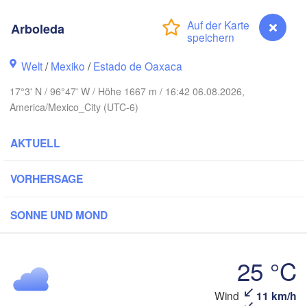
Monterrey
Arboleda
Welt
/
Mexiko
/
Estado de Oaxaca
Ciudad Victoria
17°3' N / 96°47' W / Höhe 1667 m / 16:42 06.08.2026,
America/Mexico_City (UTC-6)
Tampico
n Luis Potosí
AKTUELL
eón
VORHERSAGE
Querétaro
Poza Rica
SONNE UND MOND
Ciudad de México
Veracruz
Ciudad d
Tehuacán
25 °C
Coatzacoalcos
Wind
11 km/h
Arboleda
Acapulco