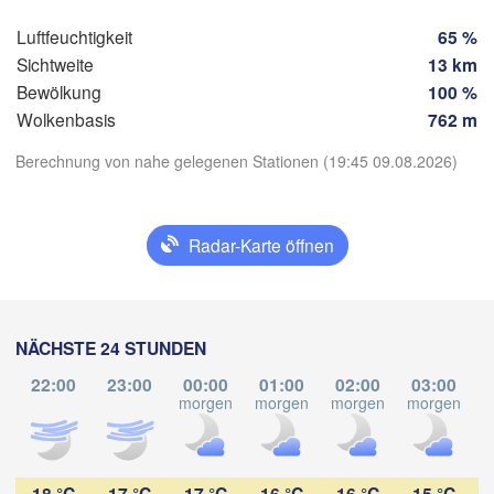
Tuxtla Gutiérrez
Luftfeuchtigkeit
65 %
Sichtweite
13 km
Bewölkung
100 %
Tapach
Wolkenbasis
762 m
Berechnung von nahe gelegenen Stationen (19:45 09.08.2026)
App herunterladen
Radar-Karte öffnen
Temperatur
2 m über dem Boden
NÄCHSTE 24 STUNDEN
Fr
Sa
So
Mo
Di
Mi
Do
22:00
23:00
00:00
01:00
02:00
03:00
07. Aug
08. Aug
09. Aug
10. Aug
11. Aug
12. Aug
13. Aug
morgen
morgen
morgen
morgen
m
00
01
02
03
04
05
06
:00
:00
:00
:00
:00
:00
:00
18 °C
17 °C
17 °C
16 °C
16 °C
15 °C