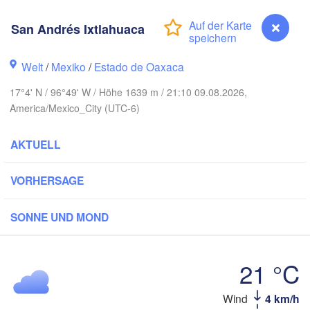
Monterrey
San Andrés Ixtlahuaca
Welt
/
Mexiko
/
Estado de Oaxaca
Ciudad Victoria
17°4' N / 96°49' W / Höhe 1639 m / 21:10 09.08.2026,
America/Mexico_City (UTC-6)
Tampico
n Luis Potosí
AKTUELL
eón
VORHERSAGE
Querétaro
Poza Rica
SONNE UND MOND
Ciudad de México
Veracruz
Ciudad 
Tehuacán
21 °C
Coatzacoalcos
Wind
4 km/h
San Andrés Ixtlahuaca
Acapulco