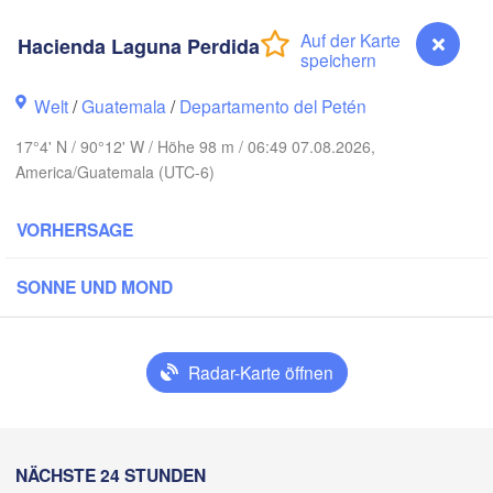
Hacienda Laguna Perdida
Welt
/
Guatemala
/
Departamento del Petén
17°4' N / 90°12' W / Höhe 98 m / 06:49 07.08.2026,
America/Guatemala (UTC-6)
VORHERSAGE
Cancún
Mérida
SONNE UND MOND
Campeche
Radar-Karte öffnen
Ciudad del Carmen
Chetumal
atzacoalcos
Hacienda Laguna Perdida
NÄCHSTE 24 STUNDEN
BELIZE