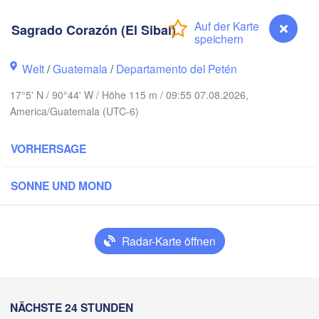
Sagrado Corazón (El Sibal)
Welt
/
Guatemala
/
Departamento del Petén
17°5' N / 90°44' W / Höhe 115 m / 09:55 07.08.2026,
America/Guatemala (UTC-6)
VORHERSAGE
Cancún
Mérida
SONNE UND MOND
Campeche
z
Radar-Karte öffnen
Ciudad del Carmen
Chetumal
T
Coatzacoalcos
Sagrado Corazón (El Sibal)
NÄCHSTE 24 STUNDEN
ez
BELIZE