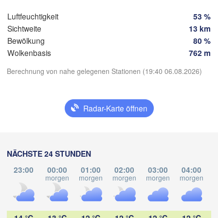
Tuxtla Gutiérre
Luftfeuchtigkeit
53 %
Sichtweite
13 km
Bewölkung
80 %
Tapach
Wolkenbasis
762 m
Berechnung von nahe gelegenen Stationen (19:40 06.08.2026)
App herunterladen
Radar-Karte öffnen
Temperatur
2 m über dem Boden
NÄCHSTE 24 STUNDEN
Di
Mi
Do
Fr
Sa
So
Mo
23:00
00:00
01:00
02:00
03:00
04:00
04. Aug
05. Aug
06. Aug
07. Aug
08. Aug
09. Aug
10. Aug
morgen
morgen
morgen
morgen
morgen
m
01
02
03
04
05
06
07
:00
:00
:00
:00
:00
:00
:00
14 °C
13 °C
12 °C
12 °C
12 °C
12 °C