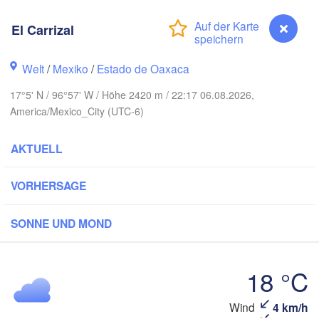
Monterrey
El Carrizal
O
Welt
/
Mexiko
/
Estado de Oaxaca
Ciudad Victoria
17°5' N / 96°57' W / Höhe 2420 m / 22:17 06.08.2026,
America/Mexico_City (UTC-6)
Tampico
an Luis Potosí
AKTUELL
eón
VORHERSAGE
Querétaro
Poza Rica
SONNE UND MOND
Ciudad de México
Veracruz
Tehuacán
18 °C
Coatzacoalcos
Wind
4 km/h
El Carrizal
Acapulco