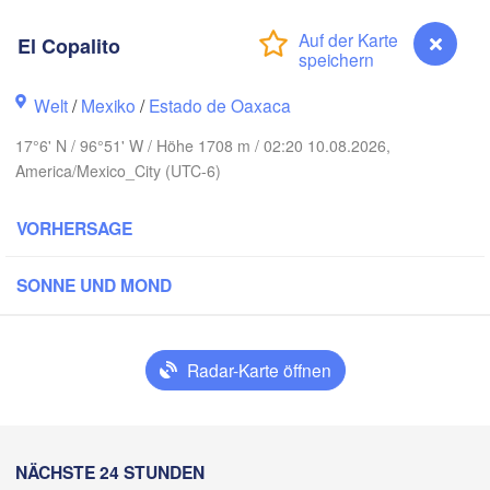
Monterrey
El Copalito
Welt
/
Mexiko
/
Estado de Oaxaca
H
Ciudad Victoria
17°6' N / 96°51' W / Höhe 1708 m / 02:20 10.08.2026,
America/Mexico_City (UTC-6)
Tampico
n Luis Potosí
VORHERSAGE
eón
SONNE UND MOND
Querétaro
Poza Rica
Ciudad de México
Veracruz
Radar-Karte öffnen
Ciudad 
Tehuacán
T
Coatzacoalcos
El Copalito
NÄCHSTE 24 STUNDEN
Acapulco