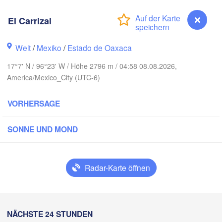
Monterrey
El Carrizal
Welt
/
Mexiko
/
Estado de Oaxaca
H
Ciudad Victoria
17°7' N / 96°23' W / Höhe 2796 m / 04:58 08.08.2026,
America/Mexico_City (UTC-6)
Tampico
uis Potosí
VORHERSAGE
SONNE UND MOND
Querétaro
Poza Rica
Ciudad de México
Veracruz
Radar-Karte öffnen
Ciudad del
T
Tehuacán
H
Coatzacoalcos
NÄCHSTE 24 STUNDEN
Acapulco