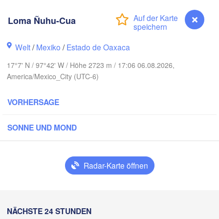
Monterrey
Loma Ñuhu-Cua
XIKO
Welt
/
Mexiko
/
Estado de Oaxaca
Ciudad Victoria
17°7' N / 97°42' W / Höhe 2723 m / 17:06 06.08.2026,
America/Mexico_City (UTC-6)
Tampico
San Luis Potosí
VORHERSAGE
León
SONNE UND MOND
a
Querétaro
Poza Rica
Ciudad de México
Veracruz
Radar-Karte öffnen
Ci
Tehuacán
Coatzacoalcos
Loma Ñuhu-Cua
NÄCHSTE 24 STUNDEN
Acapulco