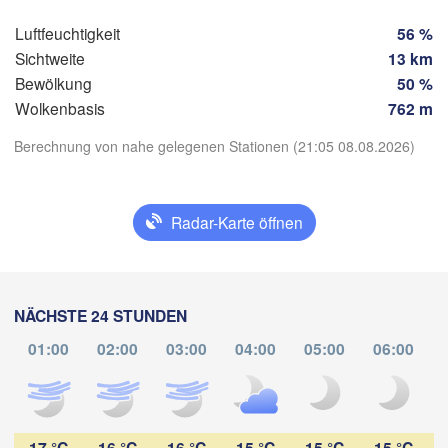
Tuxtla Gutiérrez
Luftfeuchtigkeit
56 %
Sichtweite
13 km
Bewölkung
50 %
Wolkenbasis
762 m
Berechnung von nahe gelegenen Stationen (21:05 08.08.2026)
App herunterladen
Radar-Karte öffnen
Temperatur
2 m über dem Boden
NÄCHSTE 24 STUNDEN
Do
Fr
Sa
So
Mo
Di
Mi
01:00
02:00
03:00
04:00
05:00
06:00
06. Aug
07. Aug
08. Aug
09. Aug
10. Aug
11. Aug
12. Aug
04
05
06
07
08
09
10
:00
:00
:00
:00
:00
:00
:00
17 °C
16 °C
16 °C
15 °C
15 °C
15 °C