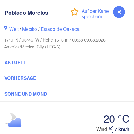
Monterrey
Poblado Morelos
Welt
/
Mexiko
/
Estado de Oaxaca
Ciudad Victoria
17°9' N / 96°46' W / Höhe 1616 m / 00:38 09.08.2026,
America/Mexico_City (UTC-6)
Tampico
n Luis Potosí
AKTUELL
eón
VORHERSAGE
Querétaro
Poza Rica
SONNE UND MOND
Ciudad de México
Veracruz
Ciudad d
Tehuacán
20 °C
H
Coatzacoalcos
Poblado Morelos
Wind
7 km/h
Acapulco