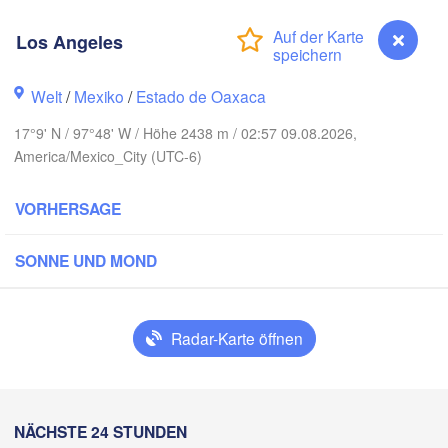
Monterrey
Los Angeles
EXIKO
Welt
/
Mexiko
/
Estado de Oaxaca
H
Ciudad Victoria
17°9' N / 97°48' W / Höhe 2438 m / 02:57 09.08.2026,
America/Mexico_City (UTC-6)
Tampico
San Luis Potosí
VORHERSAGE
León
SONNE UND MOND
ra
Querétaro
Poza Rica
Ciudad de México
Veracruz
Radar-Karte öffnen
Ci
Tehuacán
Coatzacoalcos
Los Angeles
NÄCHSTE 24 STUNDEN
Oaxaca de Juárez
Acapulco