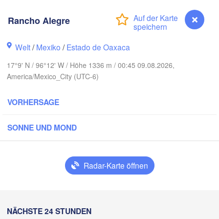
Monterrey
Rancho Alegre
Welt
/
Mexiko
/
Estado de Oaxaca
Ciudad Victoria
17°9' N / 96°12' W / Höhe 1336 m / 00:45 09.08.2026,
America/Mexico_City (UTC-6)
Tampico
is Potosí
VORHERSAGE
SONNE UND MOND
Querétaro
Poza Rica
Ciudad de México
Veracruz
Radar-Karte öffnen
Ciudad del 
Tehuacán
H
Coatzacoalcos
Rancho Alegre
NÄCHSTE 24 STUNDEN
Acapulco