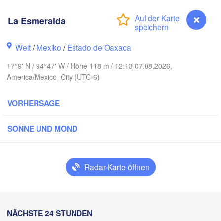
y
La Esmeralda
Welt
/
Mexiko
/
Estado de Oaxaca
dad Victoria
17°9' N / 94°47' W / Höhe 118 m / 12:13 07.08.2026,
America/Mexico_City (UTC-6)
Tampico
VORHERSAGE
M
SONNE UND MOND
o
Poza Rica
Campech
ad de México
Veracruz
Radar-Karte öffnen
Ciudad del Carmen
Tehuacán
Coatzacoalcos
La Esmeralda
NÄCHSTE 24 STUNDEN
Oaxaca de Juárez
lco