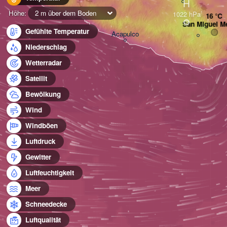
H
Höhe:
2 m über dem Boden
San Miguel M
Gefühlte Temperatur
Acapulco
Niederschlag
Wetterradar
Satellit
Bewölkung
Wind
Windböen
Luftdruck
Gewitter
Luftfeuchtigkeit
Meer
Schneedecke
Luftqualität