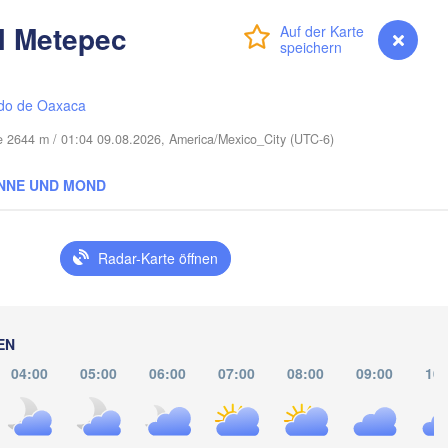
Port Saint Lucie
l Metepec
Anmelden
Premium
myVentusky
Vorhersage
Cape Coral
Miami
do de Oaxaca
Nassau
he 2644 m / 01:04 09.08.2026, America/Mexico_City (UTC-6)
NNE UND MOND
La Habana
Pinar del Río
Santa Clara
Radar-Karte öffnen
Ciego de Ávila
KUBA
Camagüey
Holguí
EN
04:00
05:00
06:00
07:00
08:00
09:00
10: