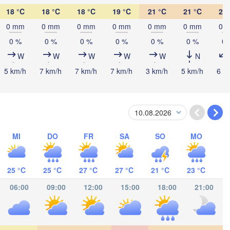
Kingston
18 °C
18 °C
18 °C
19 °C
21 °C
21 °C
22 
0 mm
0 mm
0 mm
0 mm
0 mm
0 mm
0 
0 %
0 %
0 %
0 %
0 %
0 %
0 
W
W
W
W
W
N
5 km/h
7 km/h
7 km/h
7 km/h
3 km/h
5 km/h
6 k
MI
DO
FR
SA
SO
MO
AGUA
25 °C
25 °C
27 °C
27 °C
21 °C
23 °C
06:00
09:00
12:00
15:00
18:00
21:00
San José
COSTA RICA
Panamá