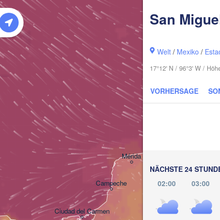
San Migue
Welt
/
Mexiko
/
Esta
17°12' N / 96°3' W / Hö
VORHERSAGE
SO
Cancún
Mérida
NÄCHSTE 24 STUND
Campeche
02:00
03:00
Ciudad del Carmen
Chetumal