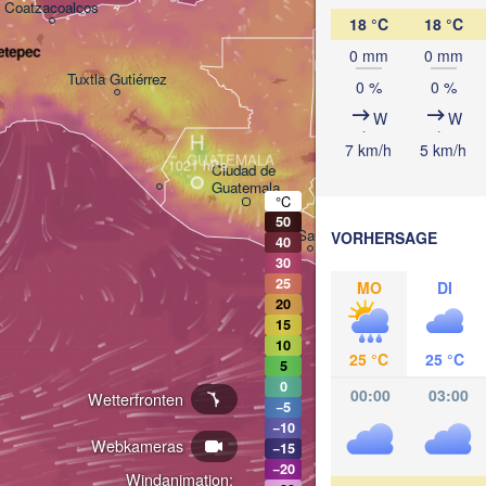
Coatzacoalcos
18 °C
18 °C
etepec
0 mm
0 mm
BELIZE
Tuxtla Gutiérrez
0 %
0 %
W
W
H
San Pedro Sula
7 km/h
5 km/h
GUATEMALA
H
Ciudad de 

Guatemala
°C
Tegucigalpa
50
San Salvador
VORHERSAGE
40
30
25
MO
DI
20
NICAR
Managua
15
10
25 °C
25 °C
5
0
00:00
03:00
Wetterfronten
−5
−10
Webkameras
−15
−20
Windanimation: