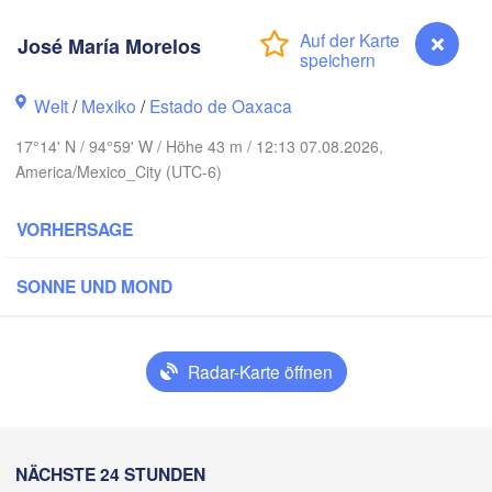
Reynosa
rey
José María Morelos
Welt
/
Mexiko
/
Estado de Oaxaca
udad Victoria
17°14' N / 94°59' W / Höhe 43 m / 12:13 07.08.2026,
America/Mexico_City (UTC-6)
Tampico
í
VORHERSAGE
SONNE UND MOND
ro
Poza Rica
Campec
dad de México
Radar-Karte öffnen
Veracruz
Ciudad del Carmen
Tehuacán
Coatzacoalcos
José María Morelos
NÄCHSTE 24 STUNDEN
Oaxaca de Juárez