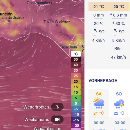
Coatzacoalcos
21 °C
20 °C
sunción
0 mm
0.6 mm
aca de Juárez
BELIZE
Tuxtla Gutiérrez
20 %
80 %
SO
SO
San Pedro 
4 km/h
8 km/h
GUATEMALA
Ciudad de 

Tapachula
Böe:
Guatemala
HO
°C
47 km/h
Te
50
San Salvador
40
30
25
VORHERSAGE
20
15
10
SA
SO
5
0
Wetterfronten
−5
21 °C
22 °C
−10
Webkameras
−15
00:00
03:00
−20
Windanimation: