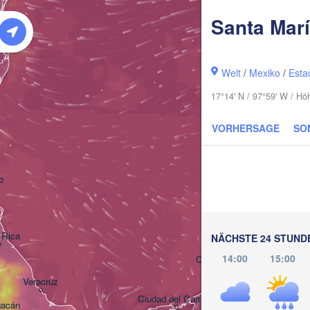
Santa Mar
Welt
/
Mexiko
/
Esta
17°14' N / 97°59' W / H
VORHERSAGE
SO
o
Mérida
 Rica
NÄCHSTE 24 STUND
14:00
15:00
Campeche
Veracruz
Ciudad del Carmen
Chetumal
uacán