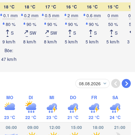
18 °C
18 °C
17 °C
16 °C
16 °C
15 °C
15 
0.1 mm
0.2 mm
0.5 mm
2 mm
0.6 mm
0 mm
0 
80 %
90 %
90 %
90 %
90 %
50 %
50
S
SW
SW
S
S
S
Sula
9 km/h
8 km/h
8 km/h
5 km/h
5 km/h
5 km/h
3 k
Catacamas
Böe:
NDURAS
47 km/h
gucigalpa
NICARAGUA
Managua
MO
DI
MI
DO
FR
SA
23 °C
22 °C
23 °C
21 °C
22 °C
24 °C
San José
COSTA RICA
06:00
09:00
12:00
15:00
18:00
21:00
Panamá