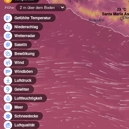
Höhe:
2 m über dem Boden
Santa María A
Oax
Gefühlte Temperatur
Acapulco
Niederschlag
Wetterradar
Satellit
Bewölkung
Wind
Windböen
Luftdruck
Gewitter
Luftfeuchtigkeit
Meer
Schneedecke
Luftqualität