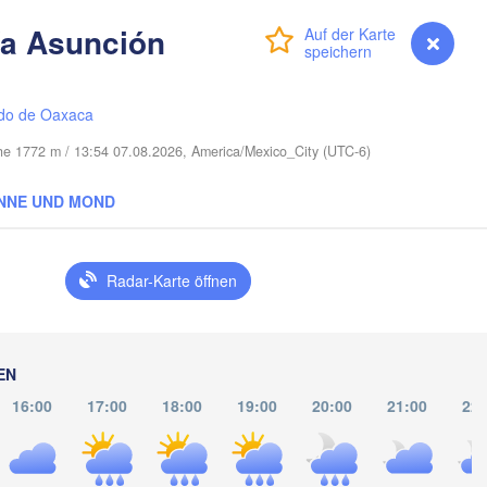
Port Saint Lucie
ía Asunción
Anmelden
Premium
myVentusky
Vorhersage
Cape Coral
Miami
do de Oaxaca
öhe 1772 m / 13:54 07.08.2026, America/Mexico_City (UTC-6)
NNE UND MOND
La Habana
Pinar del Río
Santa Clara
Radar-Karte öffnen
Ciego de Ávila
KUBA
Camag
Cancún
EN
16:00
17:00
18:00
19:00
20:00
21:00
22: