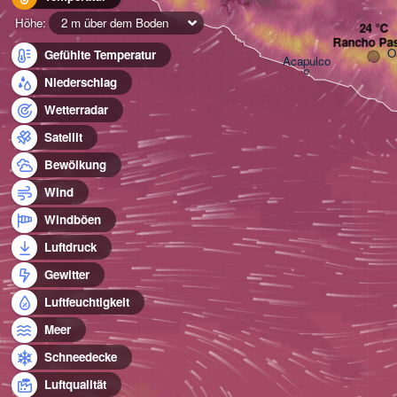
Höhe:
2 m über dem Boden
Rancho Pas
O
Gefühlte Temperatur
Acapulco
Niederschlag
Wetterradar
Satellit
Bewölkung
Wind
Windböen
Luftdruck
Gewitter
Luftfeuchtigkeit
Meer
Schneedecke
Luftqualität