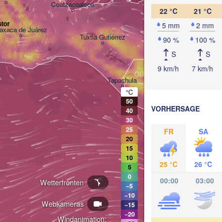
Coatzacoalcos
22 °C
21 °C
tor
5 mm
2 mm
axaca de Juárez
BELIZE
Tuxtla Gutiérrez
90 %
100 %
S
S
San Pedr
9 km/h
7 km/h
GUATEMALA
Ciudad de 

Tapachula
Guatemala
H
°C
50
San Salvador
VORHERSAGE
40
30
25
FR
SA
20
15
10
25 °C
26 °C
5
0
00:00
03:00
Wetterfronten
−5
−10
Webkameras
−15
−20
Windanimation: