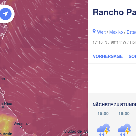
Rancho Pa
Welt
/
Mexiko
/
Esta
17°15' N / 98°14' W / H
VORHERSAGE
SO
ico
Mérida
a Rica
NÄCHSTE 24 STUND
15:00
16:00
Campeche
Veracruz
T
Ciudad del Carmen
Chetuma
huacán