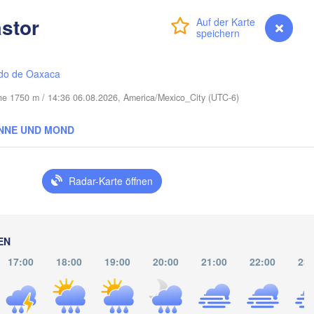
Port Saint Lucie
stor
Anmelden
Premium
myVentusky
Vorhersage
Cape Coral
Miami
do de Oaxaca
öhe 1750 m / 14:36 06.08.2026, America/Mexico_City (UTC-6)
NNE UND MOND
La Habana
Pinar del Río
Santa Clara
Radar-Karte öffnen
Ciego de Ávi
KUBA
Cam
Cancún
EN
17:00
18:00
19:00
20:00
21:00
22:00
23:
l