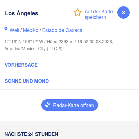
Reynosa
Monterrey
ón
Los Ángeles
MEXIKO
Welt
/
Mexiko
/
Estado de Oaxaca
Ciudad Victoria
17°16' N / 98°12' W / Höhe 2393 m / 19:52 05.08.2026,
America/Mexico_City (UTC-6)
Tampico
San Luis Potosí
VORHERSAGE
León
SONNE UND MOND
ajara
Querétaro
Poza Rica
Ciudad de México
Radar-Karte öffnen
Veracruz
Tehuacán
Coatzacoalcos
Los Ángeles
NÄCHSTE 24 STUNDEN
Oaxaca de Juárez