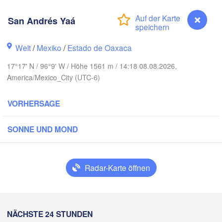
Reynosa
Monterrey
San Andrés Yaá
Welt
/
Mexiko
/
Estado de Oaxaca
Ciudad Victoria
17°17' N / 96°9' W / Höhe 1561 m / 14:18 08.08.2026,
America/Mexico_City (UTC-6)
Tampico
is Potosí
VORHERSAGE
SONNE UND MOND
Querétaro
Poza Rica
Ciudad de México
Radar-Karte öffnen
Veracruz
Ciudad del C
Tehuacán
Coatzacoalcos
San Andrés Yaá
NÄCHSTE 24 STUNDEN