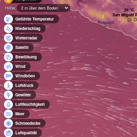
Höhe:
2 m über dem Boden
San Miguel 
Gefühlte Temperatur
O
Acapulco
Niederschlag
Wetterradar
Satellit
Bewölkung
Wind
Windböen
Luftdruck
Gewitter
Luftfeuchtigkeit
Meer
Schneedecke
Luftqualität