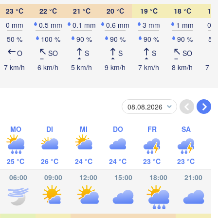
23 °C
22 °C
21 °C
20 °C
19 °C
18 °C
18 
0 mm
0.5 mm
0.1 mm
0.6 mm
3 mm
1 mm
0 
50 %
100 %
90 %
90 %
90 %
90 %
50
O
SO
S
S
S
SO
o Sula
7 km/h
6 km/h
5 km/h
9 km/h
7 km/h
8 km/h
7 k
Catacamas
ONDURAS
Tegucigalpa
MO
DI
MI
DO
FR
SA
NICARAGUA
Managua
25 °C
26 °C
24 °C
24 °C
23 °C
23 °C
06:00
09:00
12:00
15:00
18:00
21:00
San José
COSTA RICA
Panamá