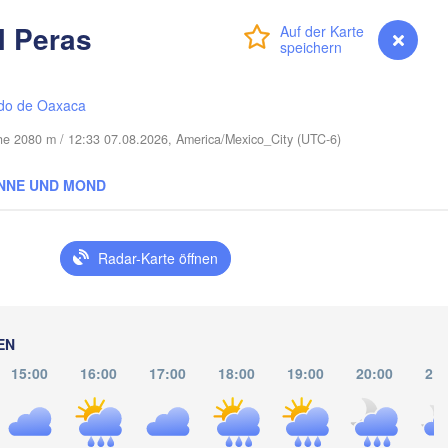
Port Saint Lucie
l Peras
Anmelden
Premium
myVentusky
Vorhersage
Cape Coral
Miami
do de Oaxaca
öhe 2080 m / 12:33 07.08.2026, America/Mexico_City (UTC-6)
NNE UND MOND
La Habana
Pinar del Río
Santa Clara
Radar-Karte öffnen
Ciego de Ávi
KUBA
Cam
Cancún
EN
15:00
16:00
17:00
18:00
19:00
20:00
21:
l