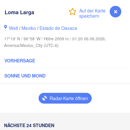
Reynosa
Monterrey
Loma Larga
O
Welt
/
Mexiko
/
Estado de Oaxaca
Ciudad Victoria
17°19' N / 96°58' W / Höhe 2009 m / 01:20 06.08.2026,
America/Mexico_City (UTC-6)
Tampico
an Luis Potosí
VORHERSAGE
León
SONNE UND MOND
Querétaro
Poza Rica
Ciudad de México
Radar-Karte öffnen
Veracruz
Ciudad 
Tehuacán
H
T
Coatzacoalcos
NÄCHSTE 24 STUNDEN