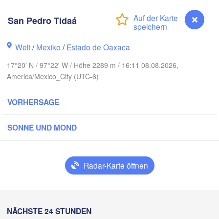
Reynosa
Monterrey
San Pedro Tidaá
IKO
Welt
/
Mexiko
/
Estado de Oaxaca
Ciudad Victoria
17°20' N / 97°22' W / Höhe 2289 m / 16:11 08.08.2026,
America/Mexico_City (UTC-6)
Tampico
San Luis Potosí
VORHERSAGE
León
SONNE UND MOND
Querétaro
Poza Rica
Ciudad de México
Radar-Karte öffnen
Veracruz
Ciud
Tehuacán
Coatzacoalcos
San Pedro Tidaá
NÄCHSTE 24 STUNDEN