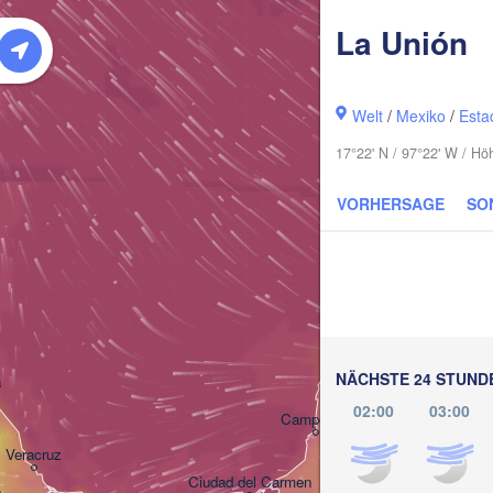
La Unión
Welt
/
Mexiko
/
Esta
17°22' N / 97°22' W / H
VORHERSAGE
SO
Ca
Mérida
NÄCHSTE 24 STUND
a
02:00
03:00
Campeche
Veracruz
Ciudad del Carmen
Chetumal
n