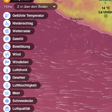
Höhe:
2 m über dem Boden
La Unió
Gefühlte Temperatur
Acapulco
Niederschlag
Wetterradar
Satellit
Bewölkung
Wind
Windböen
Luftdruck
Gewitter
Luftfeuchtigkeit
Meer
Schneedecke
Luftqualität