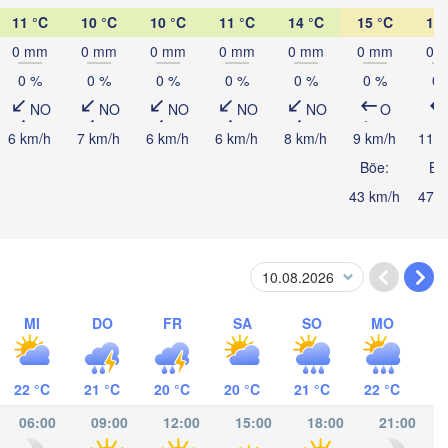
11 °C
10 °C
10 °C
11 °C
14 °C
15 °C
17 
K
0 mm
0 mm
0 mm
0 mm
0 mm
0 mm
0 
0 %
0 %
0 %
0 %
0 %
0 %
0 
NO
NO
NO
NO
NO
O
6 km/h
7 km/h
6 km/h
6 km/h
8 km/h
9 km/h
11 k
Böe:
Bö
Catacamas
RAS
43 km/h
47 k
alpa
NICARAGUA
Managua
MI
DO
FR
SA
SO
MO
22 °C
21 °C
20 °C
20 °C
21 °C
22 °C
San José
COSTA RICA
06:00
09:00
12:00
15:00
18:00
21:00
Panamá