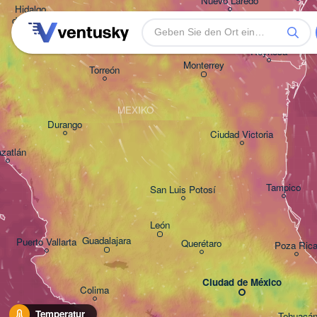
Nuevo Laredo
Hidalgo 

del Parral
Monclova
Reynosa
Monterrey
Torreón
MEXIKO
Durango
Ciudad Victoria
zatlán
Tampico
San Luis Potosí
León
Guadalajara
Puerto Vallarta
Querétaro
Poza Ric
Ciudad de México
Colima
Temperatur
Tehuacá