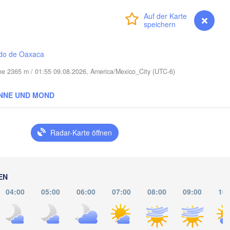
Port Saint Lucie
Anmelden
Premium
myVentusky
Vorhersage
Cape Coral
Miami
do de Oaxaca
Nass
öhe 2365 m / 01:55 09.08.2026, America/Mexico_City (UTC-6)
NNE UND MOND
La Habana
Pinar del Río
Santa Clara
Radar-Karte öffnen
Ciego de Ávila
KUBA
Camagüey
ncún
EN
04:00
05:00
06:00
07:00
08:00
09:00
10: