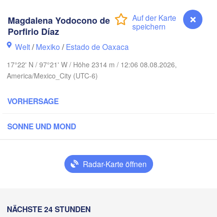
Reynosa
Monterrey
Magdalena Yodocono de
Porfirio Díaz
IKO
Welt
/
Mexiko
/
Estado de Oaxaca
Ciudad Victoria
17°22' N / 97°21' W / Höhe 2314 m / 12:06 08.08.2026,
America/Mexico_City (UTC-6)
Tampico
San Luis Potosí
VORHERSAGE
León
SONNE UND MOND
Querétaro
Poza Rica
Ciudad de México
Radar-Karte öffnen
Veracruz
Ciud
Tehuacán
Coatzacoalcos
Magdalena Yodocono de Porfirio Díaz
NÄCHSTE 24 STUNDEN