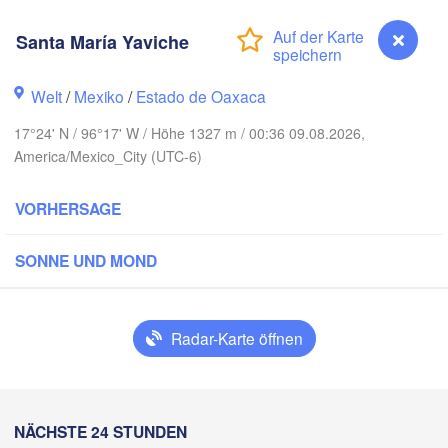
Reynosa
Monterrey
Santa María Yaviche
Welt
/
Mexiko
/
Estado de Oaxaca
Ciudad Victoria
17°24' N / 96°17' W / Höhe 1327 m / 00:36 09.08.2026,
America/Mexico_City (UTC-6)
Tampico
uis Potosí
VORHERSAGE
SONNE UND MOND
Querétaro
Poza Rica
Ciudad de México
Radar-Karte öffnen
Veracruz
Ciudad del 
Tehuacán
H
Coatzacoalcos
Santa María Yaviche
NÄCHSTE 24 STUNDEN