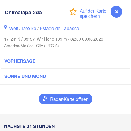
ynosa
Chimalapa 2da
Welt
/
Mexiko
/
Estado de Tabasco
oria
17°24' N / 93°37' W / Höhe 109 m / 02:09 09.08.2026,
America/Mexico_City (UTC-6)
Tampico
VORHERSAGE
SONNE UND MOND
Mérida
Poza Rica
Campeche
éxico
Radar-Karte öffnen
Veracruz
Ciudad del Carmen
C
Tehuacán
Coatzacoalcos
H
Chimalapa 2da
NÄCHSTE 24 STUNDEN