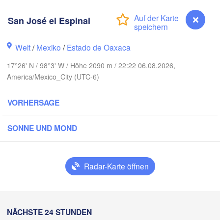
Reynosa
Monterrey
n
San José el Espinal
Welt
/
Mexiko
/
Estado de Oaxaca
MEXIKO
Ciudad Victoria
17°26' N / 98°3' W / Höhe 2090 m / 22:22 06.08.2026,
America/Mexico_City (UTC-6)
Tampico
San Luis Potosí
VORHERSAGE
León
SONNE UND MOND
jara
Querétaro
Poza Rica
Ciudad de México
Radar-Karte öffnen
Veracruz
Tehuacán
Coatzacoalcos
San José el Espinal
NÄCHSTE 24 STUNDEN