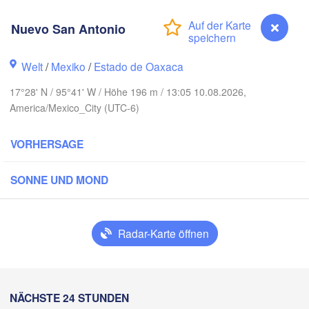
Reynosa
nterrey
Nuevo San Antonio
Welt
/
Mexiko
/
Estado de Oaxaca
Ciudad Victoria
17°28' N / 95°41' W / Höhe 196 m / 13:05 10.08.2026,
America/Mexico_City (UTC-6)
Tampico
VORHERSAGE
Potosí
SONNE UND MOND
rétaro
Poza Rica
Ca
Radar-Karte öffnen
Ciudad de México
Veracruz
Ciudad del Car
Tehuacán
Coatzacoalcos
Nuevo San Antonio
NÄCHSTE 24 STUNDEN