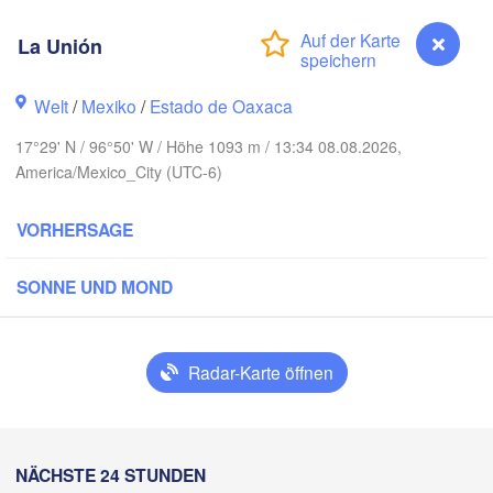
Reynosa
Monterrey
La Unión
Welt
/
Mexiko
/
Estado de Oaxaca
Ciudad Victoria
17°29' N / 96°50' W / Höhe 1093 m / 13:34 08.08.2026,
America/Mexico_City (UTC-6)
Tampico
VORHERSAGE
n Luis Potosí
eón
SONNE UND MOND
Querétaro
Poza Rica
Radar-Karte öffnen
Ciudad de México
Veracruz
Ciudad 
Tehuacán
Coatzacoalcos
La Unión
NÄCHSTE 24 STUNDEN