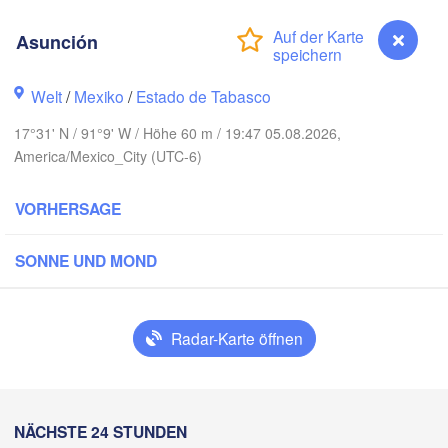
Asunción
Welt
/
Mexiko
/
Estado de Tabasco
17°31' N / 91°9' W / Höhe 60 m / 19:47 05.08.2026,
America/Mexico_City (UTC-6)
VORHERSAGE
Cancún
SONNE UND MOND
Mérida
Campeche
Radar-Karte öffnen
cruz
Ciudad del Carmen
Chetumal
Coatzacoalcos
Asunción
NÄCHSTE 24 STUNDEN