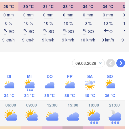
Port-au-Prince
S
28 °C
30 °C
31 °C
33 °C
34 °C
34 °C
34 
Kingston
0 mm
0 mm
0 mm
0 mm
0 mm
0 mm
0 
0 %
10 %
10 %
10 %
0 %
10 %
10
SO
SO
SO
SO
SO
O
9 km/h
9 km/h
9 km/h
9 km/h
10 km/h
9 km/h
9 k
DI
MI
DO
FR
SA
SO
P
34 °C
34 °C
35 °C
36 °C
40 °C
36 °C
Riohacha
Barranquilla
06:00
09:00
12:00
15:00
18:00
21:00
Maracaibo
Valledupar