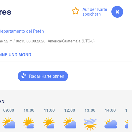
aint Lucie
res
Anmelden
Premium
myVentusky
Vorhersage
Miami
Departamento del Petén
Nassau
öhe 52 m / 06:13 08.08.2026, America/Guatemala (UTC-6)
NNE UND MOND
Radar-Karte öffnen
anta Clara
Ciego de Ávila
KUBA
Camagüey
Holguín
EN
09:00
10:00
11:00
12:00
13:00
14:00
15:
HAITI
DOMINI
RE
Jérémie