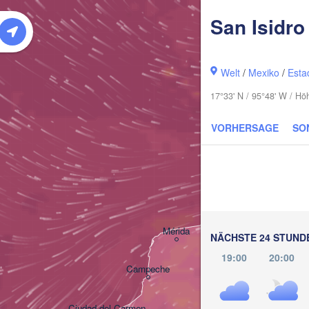
San Isidro
Welt
/
Mexiko
/
Esta
17°33' N / 95°48' W / H
VORHERSAGE
SO
Cancún
Mérida
NÄCHSTE 24 STUND
19:00
20:00
Campeche
Ciudad del Carmen