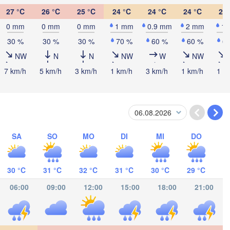
27 °C
26 °C
25 °C
24 °C
24 °C
24 °C
24 
Kingston
0 mm
0 mm
0 mm
1 mm
0.9 mm
2 mm
1
30 %
30 %
30 %
70 %
60 %
60 %
6
NW
N
N
NW
W
NW
7 km/h
5 km/h
3 km/h
1 km/h
3 km/h
1 km/h
1 k
as
SA
SO
MO
DI
MI
DO
GUA
30 °C
31 °C
32 °C
31 °C
30 °C
29 °C
06:00
09:00
12:00
15:00
18:00
21:00
San José
COSTA RICA