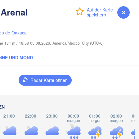
Port Saint Lucie
 Arenal
Anmelden
Premium
myVentusky
Vorhersage
Cape Coral
Miami
do de Oaxaca
Nassau
öhe 134 m / 18:58 05.08.2026, America/Mexico_City (UTC-6)
NNE UND MOND
La Habana
Radar-Karte öffnen
Pinar del Río
Santa Clara
Ciego de Ávila
KUBA
Camagüey
Holguín
EN
21:00
22:00
23:00
00:00
01:00
02:00
03:
morgen
morgen
morgen
mor