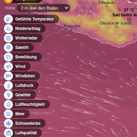
Tehuacán
C
Höhe:
2 m über dem Boden
San Isidro A
Gefühlte Temperatur
Oaxaca de Juárez
Acapulco
Niederschlag
Wetterradar
Satellit
Bewölkung
Wind
Windböen
Luftdruck
Gewitter
Luftfeuchtigkeit
Meer
Schneedecke
Luftqualität