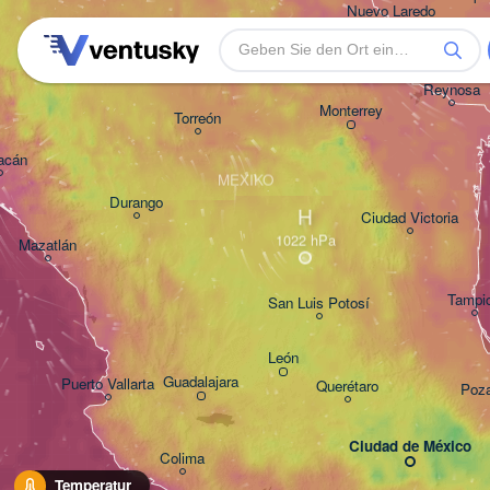
Nuevo Laredo
Hidalgo 

del Parral
Monclova
Reynosa
Monterrey
Torreón
acán
MEXIKO
Durango
H
Ciudad Victoria
Mazatlán
Tampi
San Luis Potosí
León
Guadalajara
Puerto Vallarta
Querétaro
Poz
Ciudad de México
Colima
Temperatur