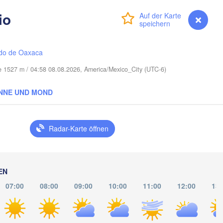
Port Saint Lucie
io
Anmelden
Premium
myVentusky
Vorhersage
Cape Coral
Miami
do de Oaxaca
he 1527 m / 04:58 08.08.2026, America/Mexico_City (UTC-6)
NNE UND MOND
La Habana
Radar-Karte öffnen
Pinar del Río
Santa Clara
Ciego de Ávil
KUBA
Cama
Cancún
EN
07:00
08:00
09:00
10:00
11:00
12:00
13: