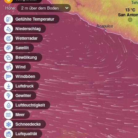
Teh
Höhe:
2 m über dem Boden
San Anton
Gefühlte Temperatur
Acapulco
Niederschlag
Wetterradar
Satellit
Bewölkung
Wind
Windböen
Luftdruck
Gewitter
Luftfeuchtigkeit
Meer
Schneedecke
Luftqualität