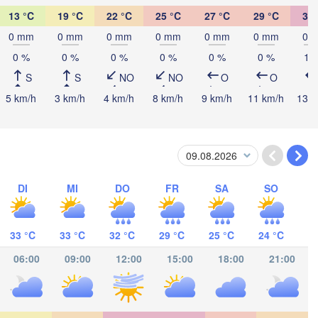
13 °C
19 °C
22 °C
25 °C
27 °C
29 °C
30 
0 mm
0 mm
0 mm
0 mm
0 mm
0 mm
0 
0 %
0 %
0 %
0 %
0 %
0 %
10
S
S
NO
NO
O
O
5 km/h
3 km/h
4 km/h
8 km/h
9 km/h
11 km/h
13 k
 Sula
Catacamas
NDURAS
egucigalpa
DI
MI
DO
FR
SA
SO
NICARAGUA
Managua
33 °C
33 °C
32 °C
29 °C
25 °C
24 °C
06:00
09:00
12:00
15:00
18:00
21:00
San José
COSTA RICA