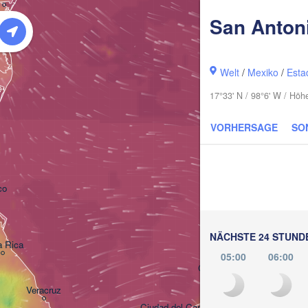
San Anton
Welt
/
Mexiko
/
Esta
17°33' N / 98°6' W / Hö
VORHERSAGE
SO
co
Mérida
NÄCHSTE 24 STUND
a Rica
05:00
06:00
Campeche
Veracruz
Ciudad del Carmen