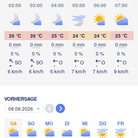
Juárez
BELIZE
02:00
03:00
04:00
05:00
06:00
07:00
Tuxtla Gutiérrez
San Pedro Sula
GUATEMALA
Ciudad de 

Tapachula
26 °C
26 °C
25 °C
24 °C
24 °C
25 °C
Guatemala
0 mm
0 mm
0 mm
0 mm
0 mm
0 mm
Tegucigalp
San Salvador
App herunterladen
0 %
0 %
0 %
0 %
0 %
0 %
SO
SO
O
O
O
O
Temperatur
6 km/h
6 km/h
5 km/h
7 km/h
7 km/h
9 km/h
9
N
Ma
2 m über dem Boden
VORHERSAGE
Di
Mi
Do
Fr
Sa
So
Mo
04. Aug
05. Aug
06. Aug
07. Aug
08. Aug
09. Aug
10. Aug
SA
SO
MO
DI
MI
DO
FR
04
05
06
07
08
09
10
:00
:00
:00
:00
:00
:00
:00