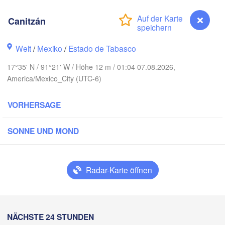
Canitzán
Welt
/
Mexiko
/
Estado de Tabasco
17°35' N / 91°21' W / Höhe 12 m / 01:04 07.08.2026,
America/Mexico_City (UTC-6)
VORHERSAGE
SONNE UND MOND
Cancú
Mérida
Campeche
Radar-Karte öffnen
acruz
Ciudad del Carmen
Chetumal
Coatzacoalcos
Canitzán
NÄCHSTE 24 STUNDEN