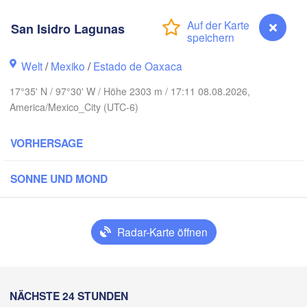
Reynosa
Monterrey
San Isidro Lagunas
Welt
/
Mexiko
/
Estado de Oaxaca
IKO
17°35' N / 97°30' W / Höhe 2303 m / 17:11 08.08.2026,
Ciudad Victoria
America/Mexico_City (UTC-6)
VORHERSAGE
Tampico
San Luis Potosí
SONNE UND MOND
León
Querétaro
Poza Rica
Radar-Karte öffnen
Ciudad de México
Veracruz
Ciu
Tehuacán
Coatzacoalcos
San Isidro Lagunas
NÄCHSTE 24 STUNDEN