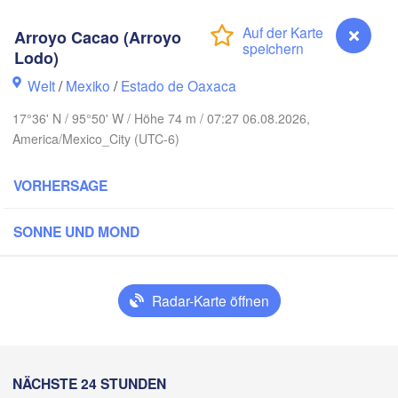
Reynosa
onterrey
Arroyo Cacao (Arroyo
Lodo)
Welt
/
Mexiko
/
Estado de Oaxaca
17°36' N / 95°50' W / Höhe 74 m / 07:27 06.08.2026,
Ciudad Victoria
America/Mexico_City (UTC-6)
VORHERSAGE
Tampico
 Potosí
SONNE UND MOND
erétaro
Poza Rica
Ca
Radar-Karte öffnen
Ciudad de México
Veracruz
Ciudad del Car
Tehuacán
Coatzacoalcos
Arroyo Cacao (Arroyo Lodo)
NÄCHSTE 24 STUNDEN