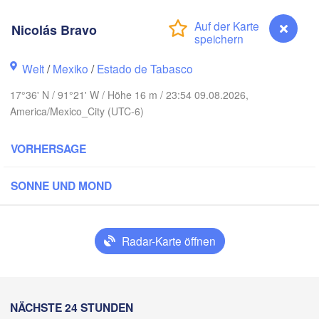
Nicolás Bravo
Welt
/
Mexiko
/
Estado de Tabasco
17°36' N / 91°21' W / Höhe 16 m / 23:54 09.08.2026,
America/Mexico_City (UTC-6)
VORHERSAGE
SONNE UND MOND
Cancú
Mérida
Campeche
Radar-Karte öffnen
acruz
Ciudad del Carmen
Chetumal
Coatzacoalcos
Nicolás Bravo
NÄCHSTE 24 STUNDEN