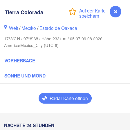
Reynosa
Monterrey
Tierra Colorada
Welt
/
Mexiko
/
Estado de Oaxaca
KO
H
17°36' N / 97°8' W / Höhe 2331 m / 05:07 09.08.2026,
Ciudad Victoria
America/Mexico_City (UTC-6)
VORHERSAGE
Tampico
San Luis Potosí
SONNE UND MOND
León
Querétaro
Poza Rica
Radar-Karte öffnen
Ciudad de México
Veracruz
Ciudad
Tehuacán
Coatzacoalcos
Tierra Colorada
NÄCHSTE 24 STUNDEN