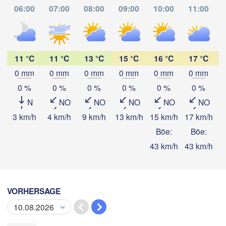
Oaxaca de Juárez
06:00
07:00
08:00
09:00
10:00
11:00
Acapulco
Tuxtla Gutiérr
Tapa
11 °C
11 °C
13 °C
15 °C
16 °C
17 °C
0 mm
0 mm
0 mm
0 mm
0 mm
0 mm
App herunterladen
0 %
0 %
0 %
0 %
0 %
0 %
H
N
NO
NO
NO
NO
NO
Temperatur
3 km/h
4 km/h
9 km/h
13 km/h
15 km/h
17 km/h
1
Böe:
Böe:
43 km/h
43 km/h
4
2 m über dem Boden
Do
Fr
Sa
So
Mo
Di
Mi
06. Aug
07. Aug
08. Aug
09. Aug
10. Aug
11. Aug
12. Aug
VORHERSAGE
08
09
10
11
12
13
14
:00
:00
:00
:00
:00
:00
:00