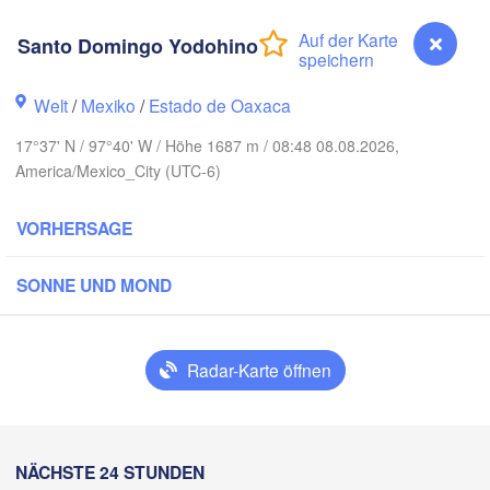
Reynosa
Monterrey
Santo Domingo Yodohino
Welt
/
Mexiko
/
Estado de Oaxaca
XIKO
H
17°37' N / 97°40' W / Höhe 1687 m / 08:48 08.08.2026,
Ciudad Victoria
America/Mexico_City (UTC-6)
VORHERSAGE
Tampico
San Luis Potosí
SONNE UND MOND
León
a
Querétaro
Poza Rica
H
Radar-Karte öffnen
Veracruz
Ci
Tehuacán
T
Coatzacoalcos
Santo Domingo Yodohino
NÄCHSTE 24 STUNDEN