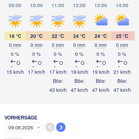
Oaxaca de Juárez
09:00
10:00
11:00
12:00
13:00
14:00
Acapulco
Tuxtla Gut
T
18 °C
20 °C
22 °C
24 °C
24 °C
25 °C
0 mm
0 mm
0 mm
0 mm
0 mm
0 mm
App herunterladen
0 %
0 %
0 %
0 %
0 %
0 %
O
O
O
O
O
O
Temperatur
15 km/h
17 km/h
17 km/h
19 km/h
19 km/h
21 km/h
2
Böe:
Böe:
Böe:
Böe:
43 km/h
47 km/h
47 km/h
47 km/h
5
2 m über dem Boden
Mi
Do
Fr
Sa
So
Mo
Di
05. Aug
06. Aug
07. Aug
08. Aug
09. Aug
10. Aug
11. Aug
VORHERSAGE
12
13
14
15
16
17
18
:00
:00
:00
:00
:00
:00
:00