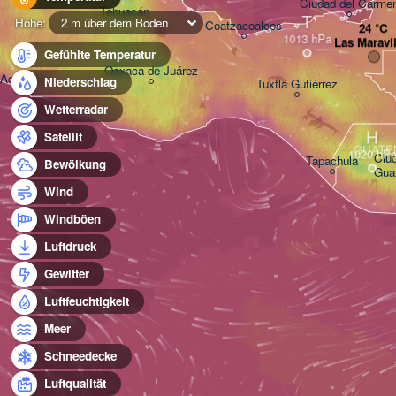
Ciudad del Carme
Tehuacán
T
Höhe:
2 m über dem Boden
Coatzacoalcos
Las Maravil
Gefühlte Temperatur
Oaxaca de Juárez
Acapulco
Niederschlag
Tuxtla Gutiérrez
Wetterradar
H
Satellit
GUATE
Ciud
Tapachula
Bewölkung
Gua
Wind
Windböen
Luftdruck
Gewitter
Luftfeuchtigkeit
Meer
Schneedecke
Luftqualität