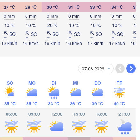
R
Jérémie
Port-au-Prince
27 °C
28 °C
30 °C
31 °C
33 °C
34 °C
34 
Kingston
0 mm
0 mm
0 mm
0 mm
0 mm
0 mm
0 
10 %
10 %
20 %
10 %
10 %
10 %
10
SO
SO
SO
SO
SO
SO
12 km/h
16 km/h
16 km/h
16 km/h
17 km/h
17 km/h
16 k
SO
MO
DI
MI
DO
FR
35 °C
35 °C
33 °C
36 °C
39 °C
40 °C
T
Riohacha
06:00
09:00
12:00
15:00
18:00
21:00
Maracaibo
Valledupar