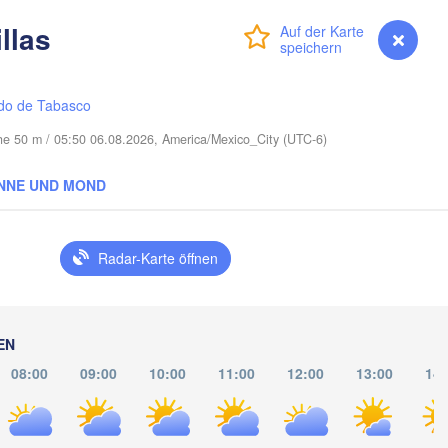
 Saint Lucie
llas
Anmelden
Premium
myVentusky
Vorhersage
Miami
do de Tabasco
Nassau
he 50 m / 05:50 06.08.2026, America/Mexico_City (UTC-6)
NNE UND MOND
Radar-Karte öffnen
Santa Clara
Ciego de Ávila
KUBA
Camagüey
EN
Holguín
08:00
09:00
10:00
11:00
12:00
13:00
14:
HAITI
DOMI