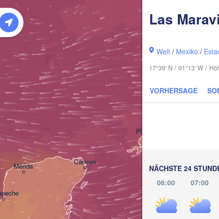
Port
Las Maravi
Cape Coral
Welt
/
Mexiko
/
Esta
17°39' N / 91°13' W / Hö
VORHERSAGE
SO
La Habana
Pinar del Río
Cancún
Mérida
NÄCHSTE 24 STUND
06:00
07:00
peche