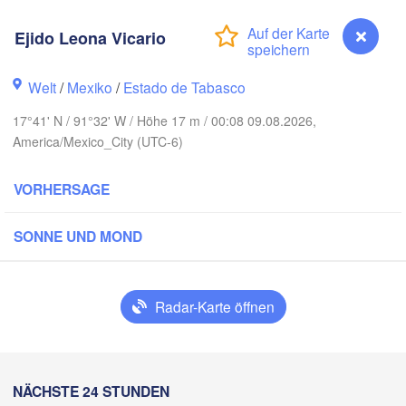
Ejido Leona Vicario
Welt
/
Mexiko
/
Estado de Tabasco
17°41' N / 91°32' W / Höhe 17 m / 00:08 09.08.2026,
America/Mexico_City (UTC-6)
VORHERSAGE
SONNE UND MOND
Canc
Mérida
Campeche
Radar-Karte öffnen
racruz
Ciudad del Carmen
Chetumal
Coatzacoalcos
Ejido Leona Vicario
NÄCHSTE 24 STUNDEN