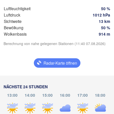
a de Juárez
BELIZE
Luftfeuchtigkeit
50 %
Tuxtla Gutiérrez
Luftdruck
1012 hPa
Sichtweite
13 km
San Pedro S
Bewölkung
50 %
GUATEMALA
Ciudad de 

Tapachula
Wolkenbasis
914 m
Guatemala
HON
Tegu
App herunterladen
Berechnung von nahe gelegenen Stationen (11:40 07.08.2026)
San Salvador
Temperatur
Radar-Karte öffnen
2 m über dem Boden
Di
Mi
Do
Fr
Sa
So
Mo
NÄCHSTE 24 STUNDEN
04. Aug
05. Aug
06. Aug
07. Aug
08. Aug
09. Aug
10. Aug
13:00
14:00
15:00
16:00
17:00
18:00
15
16
17
18
19
20
21
:00
:00
:00
:00
:00
:00
:00