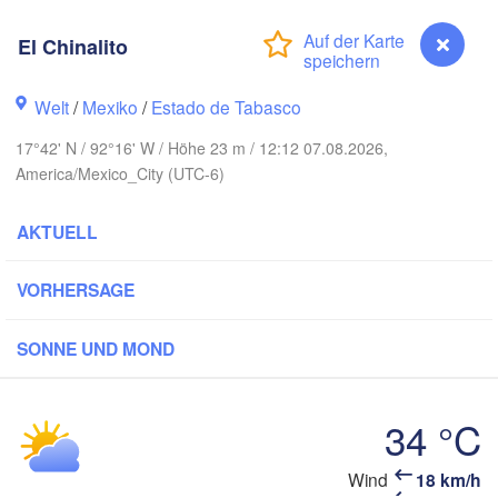
El Chinalito
Welt
/
Mexiko
/
Estado de Tabasco
17°42' N / 92°16' W / Höhe 23 m / 12:12 07.08.2026,
America/Mexico_City (UTC-6)
AKTUELL
VORHERSAGE
Mérida
ica
SONNE UND MOND
Campeche
Veracruz
34 °C
Ciudad del Carmen
Chetumal
cán
Coatzacoalcos
Wind
18 km/h
El Chinalito