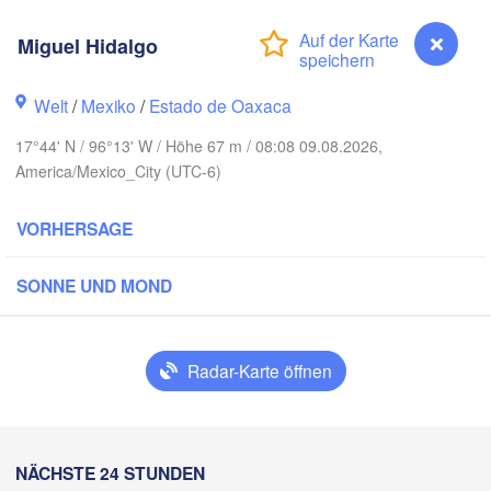
Reynosa
Miguel Hidalgo
Monterrey
Welt
/
Mexiko
/
Estado de Oaxaca
17°44' N / 96°13' W / Höhe 67 m / 08:08 09.08.2026,
H
Ciudad Victoria
America/Mexico_City (UTC-6)
VORHERSAGE
Tampico
is Potosí
SONNE UND MOND
Querétaro
Poza Rica
Radar-Karte öffnen
Ciudad de México
Veracruz
Ciudad del 
Tehuacán
Coatzacoalcos
Miguel Hidalgo
NÄCHSTE 24 STUNDEN