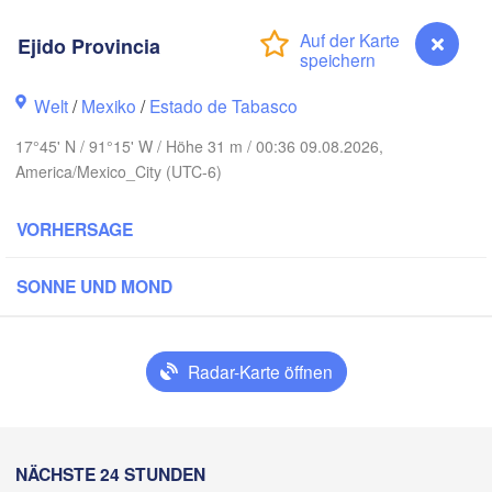
Ejido Provincia
Welt
/
Mexiko
/
Estado de Tabasco
17°45' N / 91°15' W / Höhe 31 m / 00:36 09.08.2026,
America/Mexico_City (UTC-6)
VORHERSAGE
SONNE UND MOND
Cancú
Mérida
Campeche
Radar-Karte öffnen
acruz
Ciudad del Carmen
Chetumal
Coatzacoalcos
Ejido Provincia
NÄCHSTE 24 STUNDEN