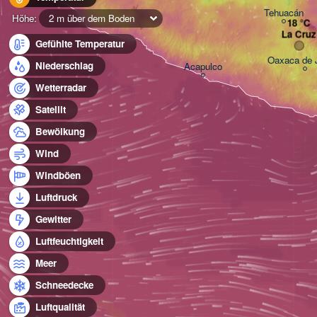
Tehuacán
Höhe:
2 m über dem Boden
La Cruz
Gefühlte Temperatur
Oaxaca de 
Niederschlag
Acapulco
Wetterradar
Satellit
Bewölkung
Wind
Windböen
Luftdruck
Gewitter
Luftfeuchtigkeit
Meer
Schneedecke
Luftqualität