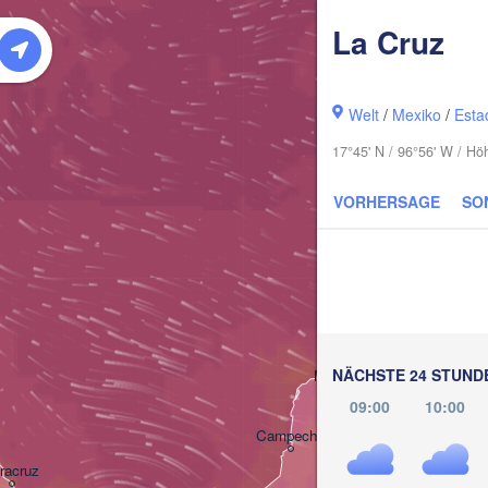
La Cruz
Welt
/
Mexiko
/
Esta
17°45' N / 96°56' W / H
VORHERSAGE
SO
Canc
NÄCHSTE 24 STUND
Mérida
09:00
10:00
Campeche
racruz