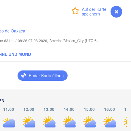
Port Saint Lucie
Anmelden
Premium
myVentusky
Vorhersage
Cape Coral
do de Oaxaca
Miami
öhe 631 m / 08:28 07.08.2026, America/Mexico_City (UTC-6)
Nassau
NNE UND MOND
La Habana
Radar-Karte öffnen
Pinar del Río
Santa Clara
Ciego de Ávila
KUBA
Camagüey
ún
EN
11:00
12:00
13:00
14:00
15:00
16:00
17: