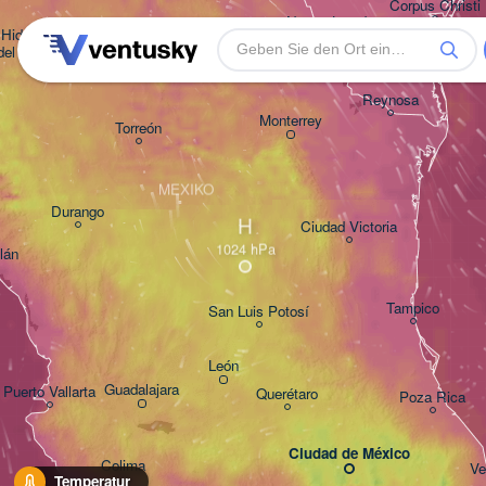
Corpus Christi
Nuevo Laredo
Hidalgo 

del Parral
Monclova
Reynosa
Monterrey
Torreón
MEXIKO
Durango
H
Ciudad Victoria
lán
Tampico
San Luis Potosí
León
Guadalajara
Puerto Vallarta
Querétaro
Poza Rica
Ciudad de México
Colima
Ve
Temperatur