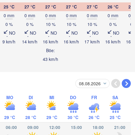
25 °C
27 °C
27 °C
27 °C
27 °C
26 °C
25 
King
0 mm
0 mm
0 mm
0 mm
0 mm
0 mm
0 
0 %
0 %
10 %
10 %
10 %
0 %
0 
NO
NO
NO
NO
NO
NO
9 km/h
14 km/h
16 km/h
16 km/h
17 km/h
16 km/h
16 k
Böe:
Catacamas
43 km/h
S
a
NICARAGUA
anagua
MO
DI
MI
DO
FR
SA
29 °C
28 °C
29 °C
30 °C
26 °C
25 °C
San José
06:00
09:00
12:00
15:00
18:00
21:00
COSTA RICA