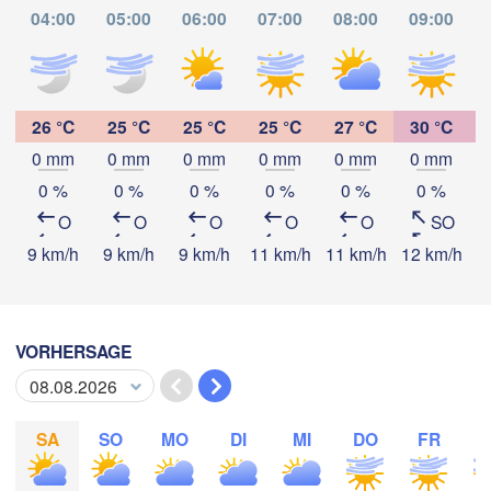
04:00
05:00
06:00
07:00
08:00
09:00
e Juárez
BELIZE
Tuxtla Gutiérrez
H
San Pedro Sula
GUATEMALA
26 °C
25 °C
25 °C
25 °C
27 °C
30 °C
Ciudad de 

Guatemala
HONDUR
0 mm
0 mm
0 mm
0 mm
0 mm
0 mm
Teguciga
App herunterladen
0 %
0 %
0 %
0 %
0 %
0 %
San Salvador
O
O
O
O
O
SO
Temperatur
9 km/h
9 km/h
9 km/h
11 km/h
11 km/h
12 km/h
1
M
2 m über dem Boden
VORHERSAGE
Di
Mi
Do
Fr
Sa
So
Mo
04. Aug
05. Aug
06. Aug
07. Aug
08. Aug
09. Aug
10. Aug
SA
SO
MO
DI
MI
DO
FR
07
08
09
10
11
12
13
:00
:00
:00
:00
:00
:00
:00