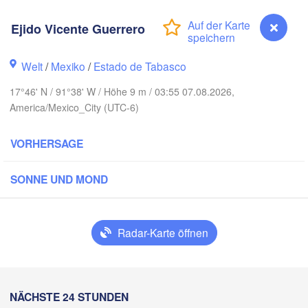
Ejido Vicente Guerrero
Welt
/
Mexiko
/
Estado de Tabasco
17°46' N / 91°38' W / Höhe 9 m / 03:55 07.08.2026,
America/Mexico_City (UTC-6)
VORHERSAGE
SONNE UND MOND
Can
Mérida
Campeche
Radar-Karte öffnen
eracruz
Ciudad del Carmen
Chetumal
Coatzacoalcos
Ejido Vicente Guerrero
NÄCHSTE 24 STUNDEN