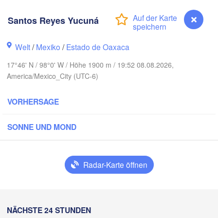
Reynosa
Santos Reyes Yucuná
Monterrey
n
Welt
/
Mexiko
/
Estado de Oaxaca
MEXIKO
17°46' N / 98°0' W / Höhe 1900 m / 19:52 08.08.2026,
Ciudad Victoria
America/Mexico_City (UTC-6)
VORHERSAGE
Tampico
San Luis Potosí
SONNE UND MOND
León
ara
Querétaro
Poza Rica
H
Radar-Karte öffnen
Ciudad de México
Veracruz
Tehuacán
Coatzacoalcos
Santos Reyes Yucuná
NÄCHSTE 24 STUNDEN