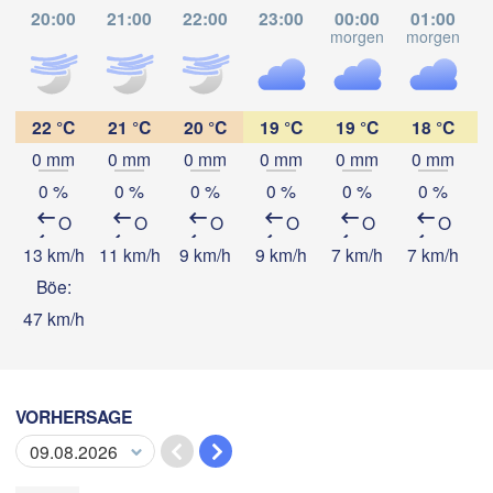
20:00
21:00
22:00
23:00
00:00
01:00
Oaxaca de Juárez
Acapulco
morgen
morgen
m
Tuxtla G
22 °C
21 °C
20 °C
19 °C
19 °C
18 °C
0 mm
0 mm
0 mm
0 mm
0 mm
0 mm
App herunterladen
0 %
0 %
0 %
0 %
0 %
0 %
O
O
O
O
O
O
Temperatur
13 km/h
11 km/h
9 km/h
9 km/h
7 km/h
7 km/h
7
Böe:
47 km/h
2 m über dem Boden
Do
Fr
Sa
So
Mo
Di
Mi
06. Aug
07. Aug
08. Aug
09. Aug
10. Aug
11. Aug
12. Aug
VORHERSAGE
23
00
01
02
03
04
05
:00
:00
:00
:00
:00
:00
:00