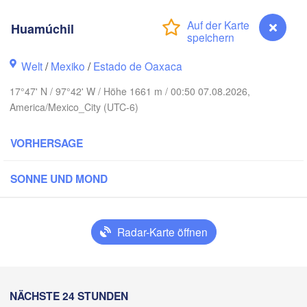
Reynosa
Huamúchil
Monterrey
Welt
/
Mexiko
/
Estado de Oaxaca
XIKO
17°47' N / 97°42' W / Höhe 1661 m / 00:50 07.08.2026,
Ciudad Victoria
America/Mexico_City (UTC-6)
VORHERSAGE
Tampico
San Luis Potosí
SONNE UND MOND
León
a
Querétaro
Poza Rica
Radar-Karte öffnen
Ciudad de México
Veracruz
Ci
Tehuacán
H
Coatzacoalcos
NÄCHSTE 24 STUNDEN