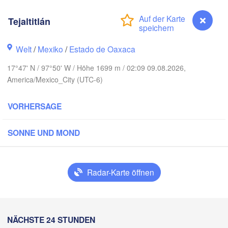
Reynosa
Tejaltitlán
Monterrey
Welt
/
Mexiko
/
Estado de Oaxaca
EXIKO
17°47' N / 97°50' W / Höhe 1699 m / 02:09 09.08.2026,
Ciudad Victoria
America/Mexico_City (UTC-6)
VORHERSAGE
Tampico
San Luis Potosí
SONNE UND MOND
León
ra
Querétaro
Poza Rica
Radar-Karte öffnen
Ciudad de México
Veracruz
C
Tehuacán
Coatzacoalcos
Tejaltitlán
NÄCHSTE 24 STUNDEN
H