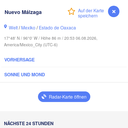
Reynosa
Nuevo Málzaga
Monterrey
Welt
/
Mexiko
/
Estado de Oaxaca
17°48' N / 96°0' W / Höhe 86 m / 20:53 06.08.2026,
Ciudad Victoria
America/Mexico_City (UTC-6)
VORHERSAGE
Tampico
s Potosí
SONNE UND MOND
uerétaro
Poza Rica
C
Radar-Karte öffnen
Ciudad de México
Veracruz
Ciudad del Ca
Tehuacán
T
Coatzacoalcos
Nuevo Málzaga
NÄCHSTE 24 STUNDEN