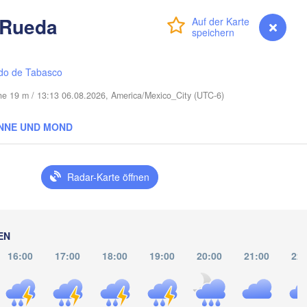
 Rueda
Port Saint Lucie
Anmelden
Premium
myVentusky
Vorhersage
Cape Coral
do de Tabasco
Miami
he 19 m / 13:13 06.08.2026, America/Mexico_City (UTC-6)
Nassau
NNE UND MOND
La Habana
Radar-Karte öffnen
l Río
Santa Clara
Ciego de Ávila
KUBA
Camagüey
EN
Holguín
16:00
17:00
18:00
19:00
20:00
21:00
22: