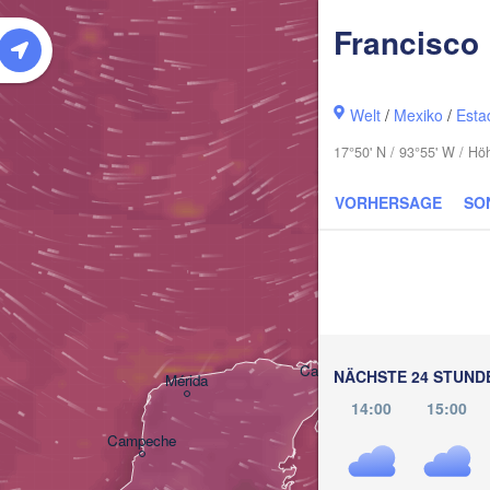
Francisco
Welt
/
Mexiko
/
Esta
17°50' N / 93°55' W / Hö
VORHERSAGE
SO
Pinar de
Cancún
NÄCHSTE 24 STUND
Mérida
14:00
15:00
Campeche