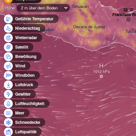
Tehuacán
Höhe:
2 m über dem Boden
Francisco R
Gefühlte Temperatur
Oaxaca de Juárez
Niederschlag
Acapulco
Tuxtla
Wetterradar
Satellit
Bewölkung
H
Wind
Windböen
Luftdruck
Gewitter
Luftfeuchtigkeit
Meer
Schneedecke
Luftqualität