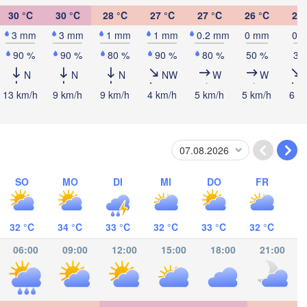
Jérémi
30 °C
30 °C
28 °C
27 °C
27 °C
26 °C
26 
Kingston
3 mm
3 mm
1 mm
1 mm
0.2 mm
0 mm
0 
90 %
90 %
80 %
90 %
80 %
50 %
30
N
N
N
NW
W
W
13 km/h
9 km/h
9 km/h
4 km/h
5 km/h
5 km/h
6 k
SO
MO
DI
MI
DO
FR
32 °C
34 °C
33 °C
32 °C
33 °C
32 °C
06:00
09:00
12:00
15:00
18:00
21:00
Barranquilla
V
é
CA